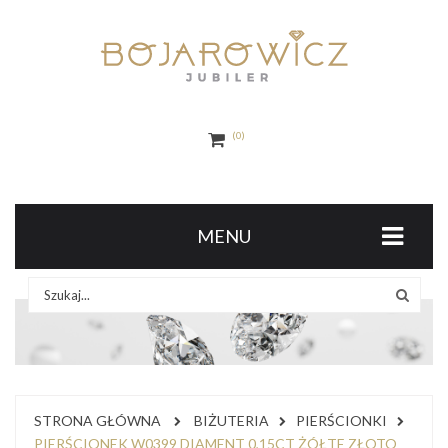
0
MENU
STRONA GŁÓWNA
BIŻUTERIA
PIERŚCIONKI
PIERŚCIONEK W0399 DIAMENT 0,15CT ŻÓŁTE ZŁOTO