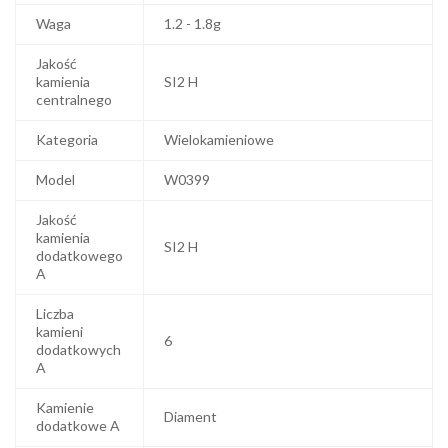
Waga
1.2 - 1.8g
Jakość
kamienia
SI2 H
centralnego
Kategoria
Wielokamieniowe
Model
W0399
Jakość
kamienia
SI2 H
dodatkowego
A
Liczba
kamieni
6
dodatkowych
A
Kamienie
Diament
dodatkowe A