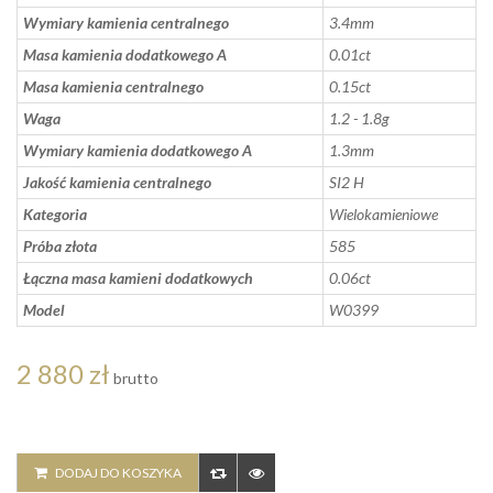
Wymiary kamienia centralnego
3.4mm
Masa kamienia dodatkowego A
0.01ct
Masa kamienia centralnego
0.15ct
Waga
1.2 - 1.8g
Wymiary kamienia dodatkowego A
1.3mm
Jakość kamienia centralnego
SI2 H
Kategoria
Wielokamieniowe
Próba złota
585
Łączna masa kamieni dodatkowych
0.06ct
Model
W0399
2 880 zł
brutto
DODAJ DO KOSZYKA