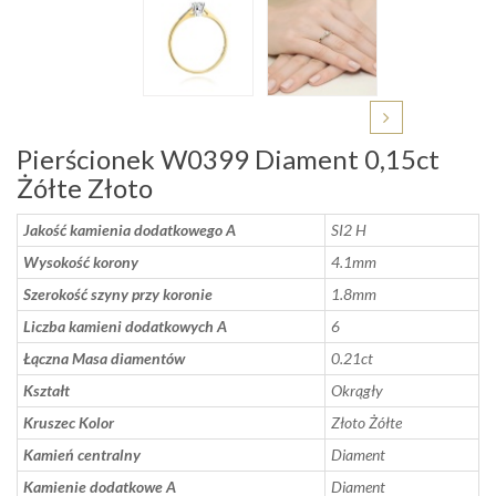
Pierścionek W0399 Diament 0,15ct
Żółte Złoto
Jakość kamienia dodatkowego A
SI2 H
Wysokość korony
4.1mm
Szerokość szyny przy koronie
1.8mm
Liczba kamieni dodatkowych A
6
Łączna Masa diamentów
0.21ct
Kształt
Okrągły
Kruszec Kolor
Złoto Żółte
Kamień centralny
Diament
Kamienie dodatkowe A
Diament