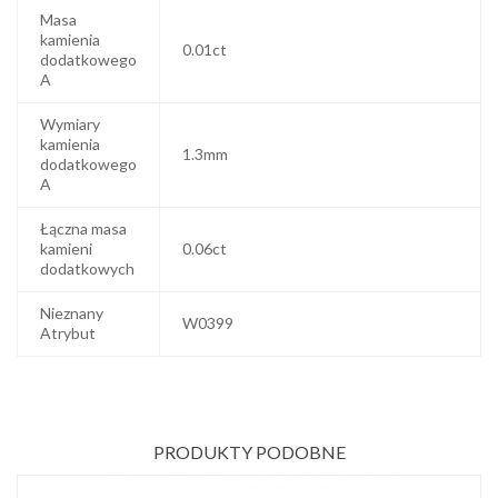
Masa
kamienia
0.01ct
dodatkowego
A
Wymiary
kamienia
1.3mm
dodatkowego
A
Łączna masa
kamieni
0.06ct
dodatkowych
Nieznany
W0399
Atrybut
PRODUKTY PODOBNE