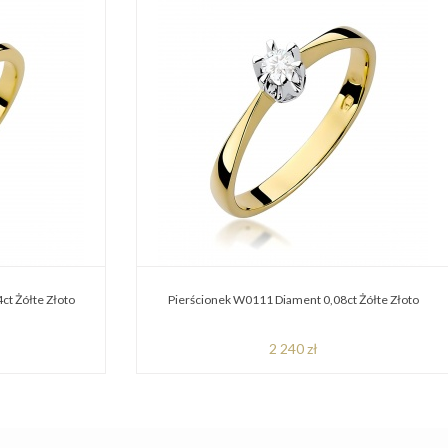
ct Żółte Złoto
Pierścionek W0111 Diament 0,08ct Żółte Złoto
2 240 zł