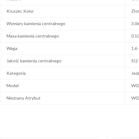
Kruszec Kolor
Zło
Wymiary kamienia centralnego
3.0
Masa kamienia centralnego
0.1
Waga
1.6 
Jakość kamienia centralnego
SI2
Kategoria
Jed
Model
W0
Nieznany Atrybut
W0