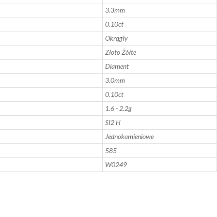
3.3mm
0.10ct
Okrągły
Złoto Żółte
Diament
3.0mm
0.10ct
1.6 - 2.2g
SI2 H
Jednokamieniowe
585
W0249