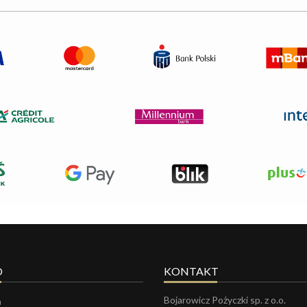
O
KONTAKT
Bojarowicz Pożyczki sp. z o.o.
a