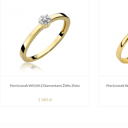
Pierścionek W0100 Z Diamentami Żółte Złoto
Pierścionek W
1 580 zł