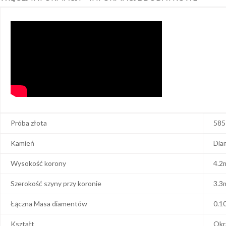
Próba złota
585
Kamień
Dia
Wysokość korony
4.2
Szerokość szyny przy koronie
3.3
Łączna Masa diamentów
0.1
Kształt
Okr