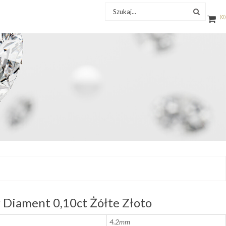
0
Diament 0,10ct Żółte Złoto
4.2mm