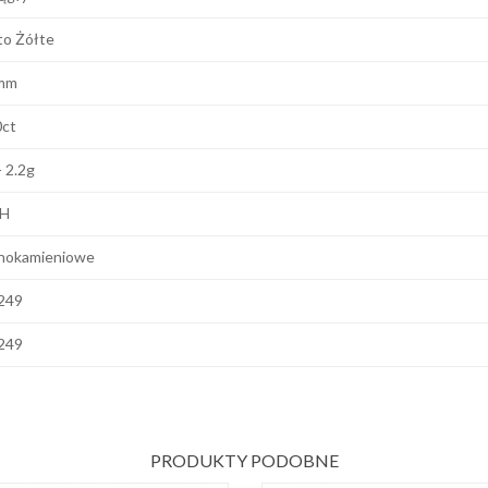
to Żółte
mm
0ct
- 2.2g
 H
nokamieniowe
249
249
PRODUKTY PODOBNE