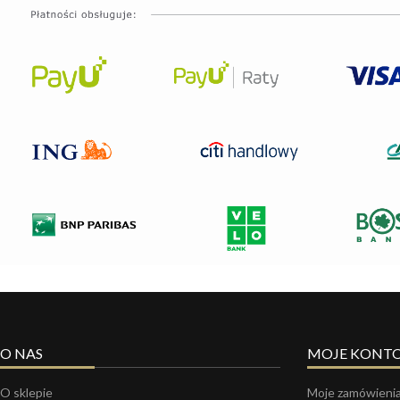
O NAS
MOJE KONT
O sklepie
Moje zamówieni