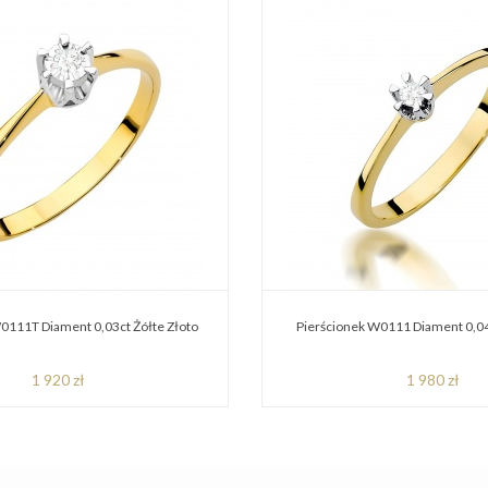
0111T Diament 0,03ct Żółte Złoto
Pierścionek W0111 Diament 0,04
1 920 zł
1 980 zł