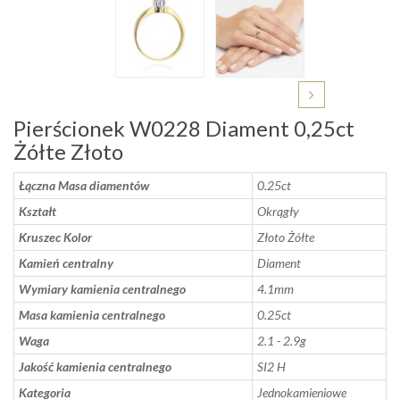
Pierścionek W0228 Diament 0,25ct
Żółte Złoto
Łączna Masa diamentów
0.25ct
Kształt
Okrągły
Kruszec Kolor
Złoto Żółte
Kamień centralny
Diament
Wymiary kamienia centralnego
4.1mm
Masa kamienia centralnego
0.25ct
Waga
2.1 - 2.9g
Jakość kamienia centralnego
SI2 H
Kategoria
Jednokamieniowe