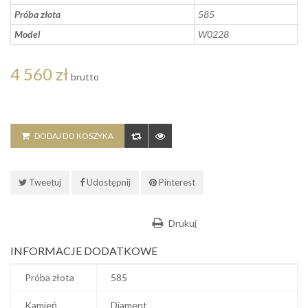
Próba złota
585
Model
W0228
4 560 zł
brutto
DODAJ DO KOSZYKA
Tweetuj
Udostępnij
Pinterest
Drukuj
INFORMACJE DODATKOWE
Próba złota
585
Kamień
Diament