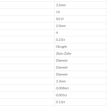
3.2mm
14
SI2 H
2.0mm
4
0.23ct
Okrągły
Złoto Żółte
Diament
Diament
Diament
3.3mm
0.0086ct
0.005ct
0.13ct