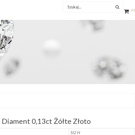
0
Diament 0,13ct Żółte Złoto
SI2 H