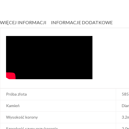
WIĘCEJ INFORMACJI
INFORMACJE DODATKOWE
Próba złota
585
Kamień
Dia
Wysokość korony
3.2
Szerokość szyny przy koronie
2.0