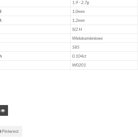
1.9 - 2.7g
B
1.0mm
A
1.2mm
SI2 H
Wielokamieniowe
585
h
0.104ct
W0201
Pinterest