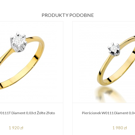
PRODUKTY PODOBNE
0111T Diament 0,03ct Żółte Złoto
Pierścionek W0111 Diament 0,04
1 920 zł
1 980 zł