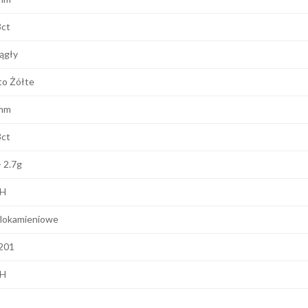
3ct
ągły
to Żółte
mm
3ct
- 2.7g
 H
lokamieniowe
201
 H