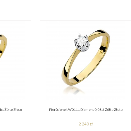
ct Żółte Złoto
Pierścionek W0111 Diament 0,08ct Żółte Złoto
2 240 zł