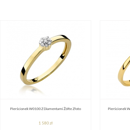
Pierścionek W0100 Z Diamentami Żółte Złoto
Pierścionek W
1 580 zł