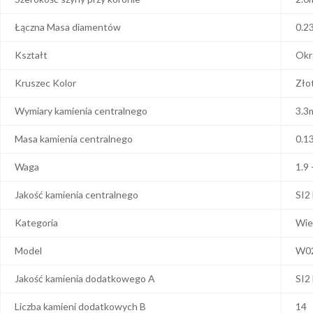
Łączna Masa diamentów
0.2
Kształt
Okr
Kruszec Kolor
Zło
Wymiary kamienia centralnego
3.3
Masa kamienia centralnego
0.1
Waga
1.9 
Jakość kamienia centralnego
SI2
Kategoria
Wie
Model
W0
Jakość kamienia dodatkowego A
SI2
Liczba kamieni dodatkowych B
14