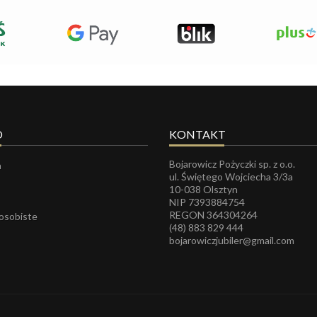
O
KONTAKT
Bojarowicz Pożyczki sp. z o.o.
a
ul. Świętego Wojciecha 3/3a
10-038 Olsztyn
NIP 7393884754
REGON
364304264
 osobiste
(48) 883 829 444
bojarowiczjubiler@gmail.com