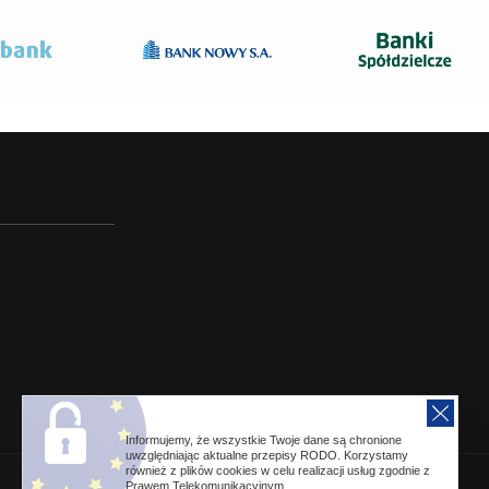
Informujemy, że wszystkie Twoje dane są chronione
uwzględniając aktualne przepisy RODO. Korzystamy
również z plików cookies w celu realizacji usług zgodnie z
Prawem Telekomunikacyjnym.