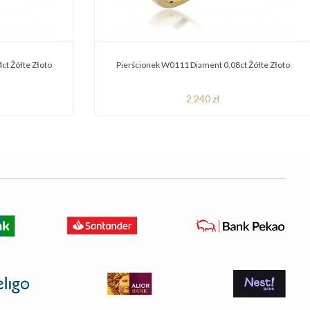
ct Żółte Złoto
Pierścionek W0111 Diament 0,08ct Żółte Złoto
2 240 zł