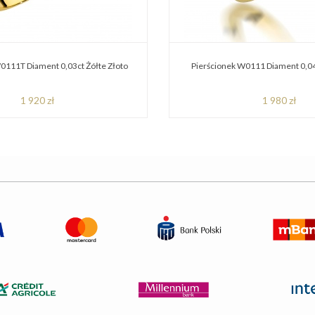
0111T Diament 0,03ct Żółte Złoto
Pierścionek W0111 Diament 0,04
1 920 zł
1 980 zł