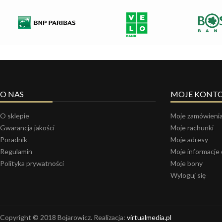
O NAS
MOJE KONT
O sklepie
Moje zamówieni
Gwarancja jakości
Moje rachunki
Poradnik
Moje adresy
Regulamin
Moje informacje
Polityka prywatności
Moje bony
Wyloguj się
Copyright © 2018 Bojarowicz. Realizacja:
virtualmedia.pl