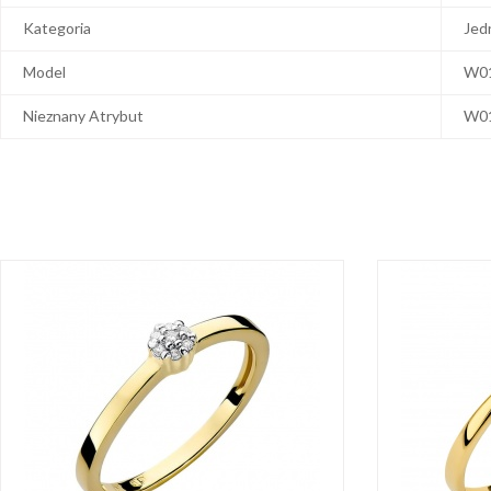
Kategoria
Jed
Model
W0
Nieznany Atrybut
W0