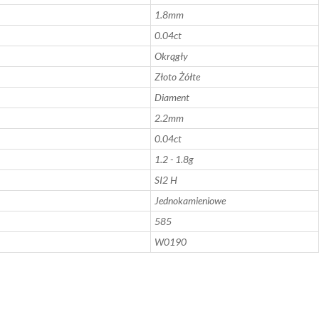
1.8mm
0.04ct
Okrągły
Złoto Żółte
Diament
2.2mm
0.04ct
1.2 - 1.8g
SI2 H
Jednokamieniowe
585
W0190