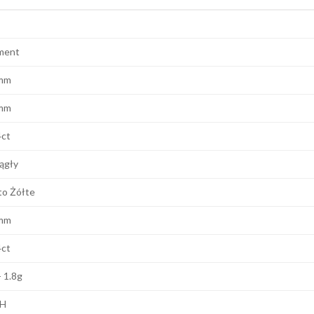
ment
mm
mm
4ct
ągły
to Żółte
mm
4ct
- 1.8g
 H