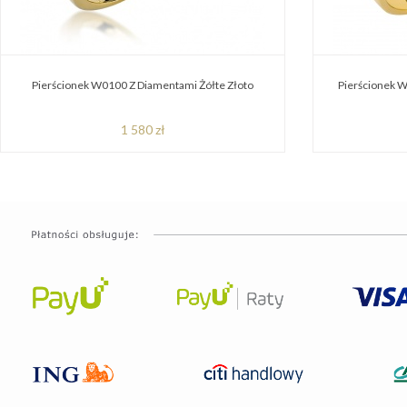
Pierścionek W0100 Z Diamentami Żółte Złoto
Pierścionek W
1 580 zł