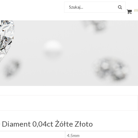
0
Diament 0,04ct Żółte Złoto
4.5mm