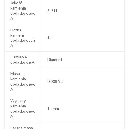
Jakość
kamienia
SI2 H
dodatkowego
A
Liczba
kamieni
14
dodatkowych
A
Kamienie
Diament
dodatkowe A
Masa
kamienia
0.0086ct
dodatkowego
A
Wymiary
kamienia
1.2mm
dodatkowego
A
Łączna masa