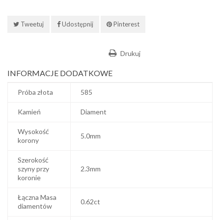
Tweetuj
Udostępnij
Pinterest
Drukuj
INFORMACJE DODATKOWE
Próba złota
585
Kamień
Diament
Wysokość
5.0mm
korony
Szerokość
szyny przy
2.3mm
koronie
Łączna Masa
0.62ct
diamentów