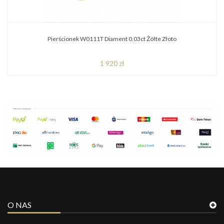
Pierścionek W0111T Diament 0,03ct Żółte Złoto
1 920 zł
O NAS