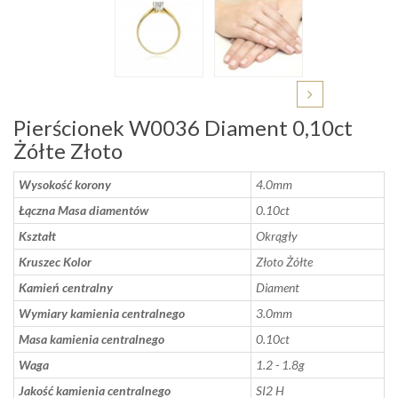
Pierścionek W0036 Diament 0,10ct
Żółte Złoto
Wysokość korony
4.0mm
Łączna Masa diamentów
0.10ct
Kształt
Okrągły
Kruszec Kolor
Złoto Żółte
Kamień centralny
Diament
Wymiary kamienia centralnego
3.0mm
Masa kamienia centralnego
0.10ct
Waga
1.2 - 1.8g
Jakość kamienia centralnego
SI2 H